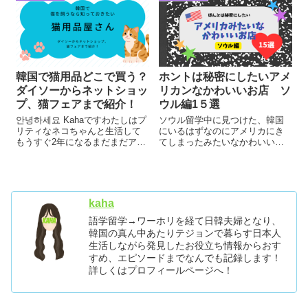
紹介します！！행운 거북이 幸運
の亀とは？カラフルなカメのパ
ーツ...
韓国で猫用品どこで買う？
ホントは秘密にしたいアメ
ダイソーからネットショッ
リカンなかわいいお店 ソ
プ、猫フェアまで紹介！
ウル編1５選
안녕하세요 Kahaですわたしはプ
ソウル留学中に見つけた、韓国
リティなネコちゃんと生活して
にいるはずなのにアメリカにき
もうすぐ2年になるまだまだアマ
てしまったみたいなかわいい雑
チュアしもべですが、今日は韓
貨屋さんやごはん屋さんを15か
国で猫ちゃん用品はどこで買っ
所＋1か所紹介！本当は教えたく
ているか紹介します！
ないレベルのかわいいお店だら
PETHROOMペスルーム青と黄色
けなので、こっそり保存してソ
がトレードマークのブランド猫
ウルにお越しの際は足を運んで
kaha
ちゃんに関...
見てください！
語学留学→ワーホリを経て日韓夫婦となり、
韓国の真ん中あたりテジョンで暮らす日本人
生活しながら発見したお役立ち情報からおす
すめ、エピソードまでなんでも記録します！
詳しくはプロフィールページへ！