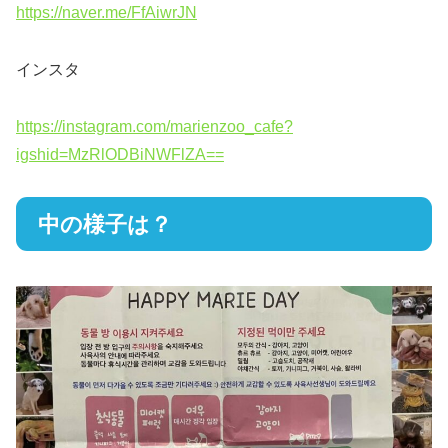
https://naver.me/FfAiwrJN
インスタ
https://instagram.com/marienzoo_cafe?
igshid=MzRlODBiNWFlZA==
中の様子は？