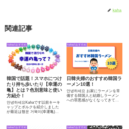
kaha
関連記事
kahaのおすすめ
kahaのおすすめ
韓国で話題！スマホにつけ
日韓夫婦のおすすめ韓国ラ
たり持ち歩いたり【幸運の
ーメン10選！
亀】とは？色別意味と使い
안녕하세요 お家にラーメンを常
方紹介！
備する韓国人と結婚しラーメン
への罪悪感がなくなってきてい
안녕하세요Kahaです以前キーキ
る在韓日本人Kahaです！今回は
ャップとボルクを紹介しました
我が家でよく食べるラーメンと
が最近は행운 거북이(幸運亀)🐢
アレンジレシピも紹介しま
といってちびっ子から大人まで
す！！ジンラーメン 진라면 순
人気のカメさんがいるんですよ
한맛ほぼ常に家にあるのは진라
ね今回はそのカメさんについて
면のあんまり...
kahaのおすすめ
kahaのおすすめ