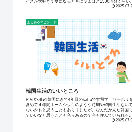
イスが大好きで夏になると月に３回ほど1500円分くらい
人買いをしていまして今...
2025.07.
あるあるエピソード
韓国生活のいいところ
안녕하세요!韓国にきて4年目のkahaです留学、ワーホリ
含めて４年間ホームシックのような時期や韓国生活むい
ないかもと思うこともありましたが、なんだかんだ韓国
ていいなと思うことも色々あるので今も住んでいられる
がします。今日はそんな韓国...
2025.07.