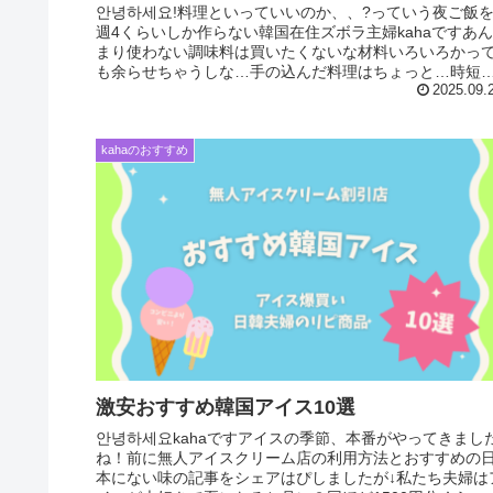
안녕하세요!料理といっていいのか、、?っていう夜ご飯
週4くらいしか作らない韓国在住ズボラ主婦kahaですあ
まり使わない調味料は買いたくないな材料いろいろかっ
も余らせちゃうしな…手の込んだ料理はちょっと…時短
韓国料理作れないかなと言う...
2025.09.
kahaのおすすめ
激安おすすめ韓国アイス10選
안녕하세요kahaですアイスの季節、本番がやってきまし
ね！前に無人アイスクリーム店の利用方法とおすすめの
本にない味の記事をシェアはぴしましたが↓私たち夫婦は