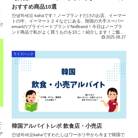
を
おすすめ商品10選
ん
て
안녕하세요 kahaです！ノーブランドだけのお店、イーマー
で
トの中、イーマート２４などにある、韓国の大手スーパー
27
emartのプライベートブランドNoBrand！今日はノーブラ
ンド商品で私がよく買うものを10こ！紹介します！ご飯系
です（なぜだか...
2025.08.27
ライフハック
た
韓国アルバイトレポ 飲食店・小売店
日
ア
안녕하세요kahaですわたしはワーホリ中から今まで韓国で