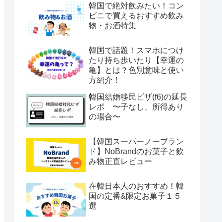
韓国で絶対飲みたい！コン
ビニで買えるおすすめ飲み
物・お酒特集
韓国で話題！スマホにつけ
たり持ち歩いたり【幸運の
亀】とは？色別意味と使い
方紹介！
韓国結婚移民ビザ(f6)の延長
レポ 〜子なし、所得あり
の場合〜
【韓国スーパーノーブラン
ド】NoBrandのお菓子と飲
み物正直レビュー
在韓日本人のおすすめ！韓
国の定番&限定お菓子１５
選