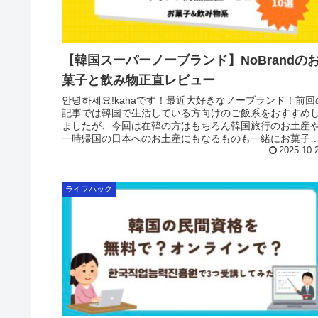
【韓国スーパーノーブランド】NoBrandの
菓子と飲み物正直レビュー
안녕하세요!kahaです！最近大好きなノーブランド！前回
記事では韓国で生活している方向けのご飯系をおすすめ
ましたが、今回は在韓の方はもちろん韓国旅行のお土産
一時帰国の日本へのお土産にもなるものも一緒にお菓子
飲み物を正直レビューで紹介...
2025.10.
ライフハック