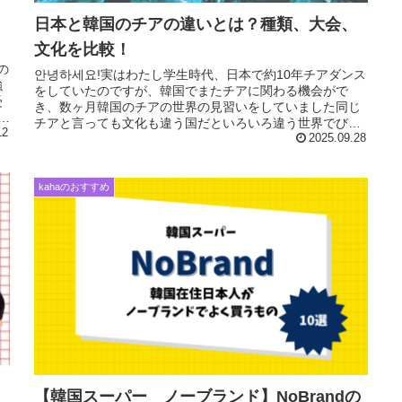
日本と韓国のチアの違いとは？種類、大会、
文化を比較！
の
안녕하세요!実はわたし学生時代、日本で約10年チアダンス
強
をしていたのですが、韓国でまたチアに関わる機会がで
受
き、数ヶ月韓国のチアの世界の見習いをしていました同じ
능
チアと言っても文化も違う国だといろいろ違う世界でびっ
12
くりなこともたくさんあり、チア...
2025.09.28
kahaのおすすめ
【韓国スーパー ノーブランド】NoBrandの