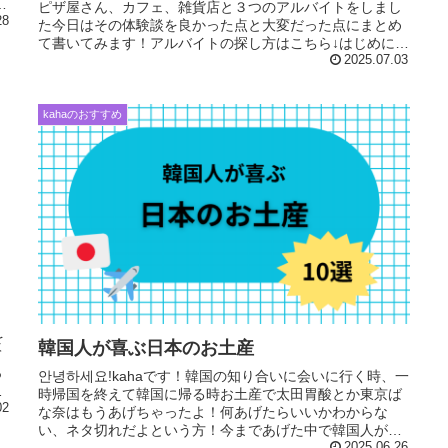
大
ピザ屋さん、カフェ、雑貨店と３つのアルバイトをしまし
28
た今日はその体験談を良かった点と大変だった点にまとめ
て書いてみます！アルバイトの探し方はこちら↓はじめに確
認！韓国はシフト希望を出せ...
2025.07.03
kahaのおすすめ
を
韓国人が喜ぶ日本のお土産
て
っ
안녕하세요!kahaです！韓国の知り合いに会いに行く時、一
気
時帰国を終えて韓国に帰る時お土産で太田胃酸とか東京ば
02
な奈はもうあげちゃったよ！何あげたらいいかわからな
い、ネタ切れだよという方！今まであげた中で韓国人が喜
んでくれたものをご紹介します...
2025.06.26