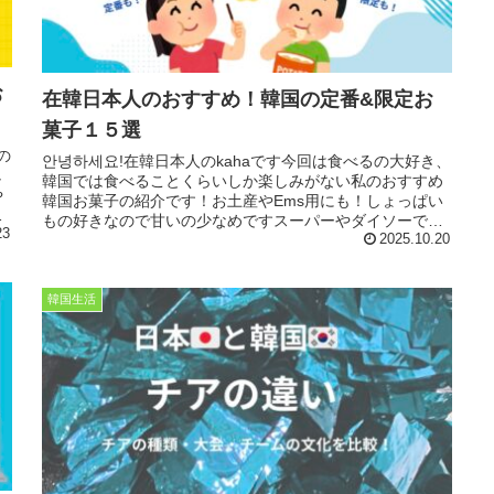
お
在韓日本人のおすすめ！韓国の定番&限定お
菓子１５選
の
안녕하세요!在韓日本人のkahaです今回は食べるの大好き、
し
韓国では食べることくらいしか楽しみがない私のおすすめ
や
韓国お菓子の紹介です！お土産やEms用にも！しょっぱい
屋
もの好きなので甘いの少なめですスーパーやダイソーで買
23
える！韓国の定番お菓子ス...
2025.10.20
韓国生活